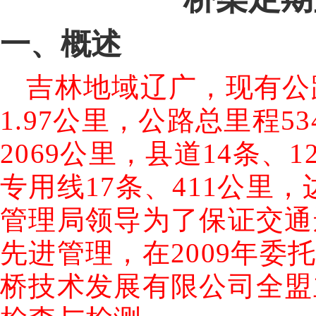
一、概述
吉林地域辽广，现有公
1.97
公里
，公路总里程
53
2069
公里
，县道
14
条、
1
专用线
17
条、
411
公里
，
管理局领导为了保证交通
先进管理，在
2009
年委
桥技术发展有限公司全盟