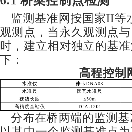
6.1
桥梁控制点检测
监测基准网按国家
II
等
观测点，当永久观测点与
时，建立相对独立的基准
下：
高程控制
水准仪
徕卡
DNA03
水准尺
因瓦水准尺
视线长度
≤
50m
高精度全站仪
TCA-1201
分布在桥两端的监测基
以其中一个监测基准点为