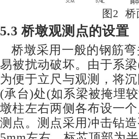
图
2
桥
5.3
桥墩观测点的设置
桥墩采用一般的钢筋弯
易被扰动破坏。由于系梁
为便于立尺与观测，将沉
(
承台
)
处
(
如系梁被掩埋较
墩柱左右两侧各布设一个
测点。测点采用冲击钻造
5mm
左右。标芯顶部为半