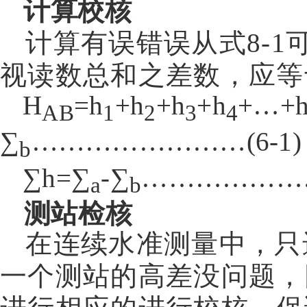
计算校核
计算有误错误从式
8-1
视读数总和之差数，应等
H
=h
+h
+h
+h
+…+
AB
1
2
3
4
∑
……………………(6-1)
b
∑
h=
∑
-
∑
…………………
a
b
测站检核
在连续水准测量中，只
一个测站的高差没问题，