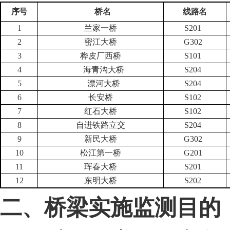
序号
桥名
线路名
1
兰家一桥
S201
2
密江大桥
G302
3
桦皮厂西桥
S101
4
海青沟大桥
S204
5
漂河大桥
S204
6
长安桥
S102
7
红石大桥
S102
8
自进铁路立交
S204
9
新民大桥
G302
10
松江第一桥
G201
11
珲春大桥
S201
12
东明大桥
S202
二、桥梁实施监测目的