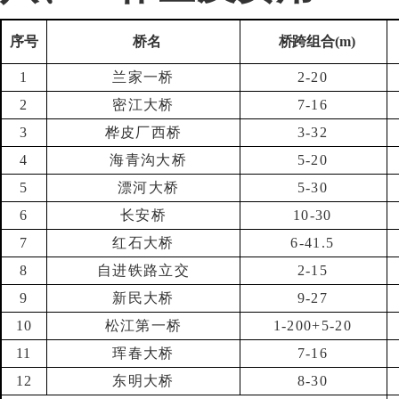
序号
桥名
桥跨组合
(m)
1
兰家一桥
2-20
2
密江大桥
7-16
3
桦皮厂西桥
3-32
4
海青沟大桥
5-20
5
漂河大桥
5-30
6
长安桥
10-30
7
红石大桥
6-41.5
8
自进铁路立交
2-15
9
新民大桥
9-27
10
松江第一桥
1-200+5-20
11
珲春大桥
7-16
12
东明大桥
8-30