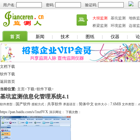
用户名:
密码:
验证码:
大坝监测
基坑监测
地铁监
桥梁监测
环境监测
边坡监
首 页
新闻
技术
图纸
仪器
论
文档下载
软件下载
返回首页
当前位置:
主页
>
下载
>
软件下载
>
基坑监测信息化管理系统4.1
国产软件
共享软件
简体中文
7.6MB
.
软件类型：
授权方式：
界面语言：
软件大小：
文件类型：
https://pan.baidu.com/s/1nu9VX
演示网址：
下载次数：