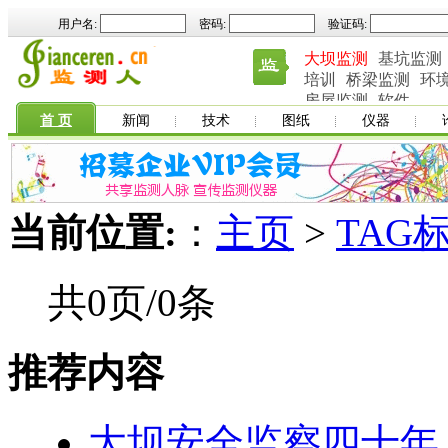
用户名:
密码:
验证码:
大坝监测
基坑监测
培训
桥梁监测
环
房屋监测
软件
首 页
新闻
技术
图纸
仪器
当前位置:
：
主页
>
TAG
共0页/0条
推荐内容
大坝安全监察四十年