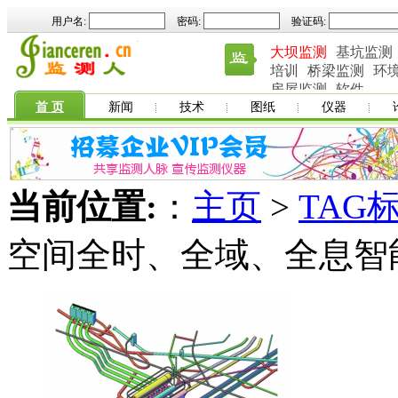
用户名:
密码:
验证码:
大坝监测
基坑监测
培训
桥梁监测
环
房屋监测
软件
首 页
新闻
技术
图纸
仪器
当前位置:
：
主页
>
TAG
空间全时、全域、全息智