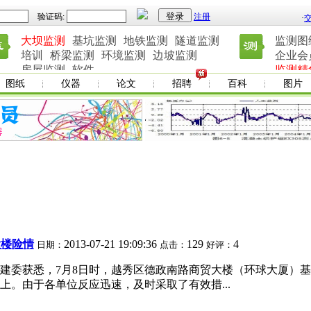
登录
验证码:
注册
·
大坝监测
基坑监测
地铁监测
隧道监测
监测图
培训
桥梁监测
环境监测
边坡监测
企业会
房屋监测
软件
监测精
图纸
仪器
论文
招聘
百科
图片
大楼险情
2013-07-21 19:09:36
129
4
日期：
点击：
好评：
建委获悉，7月8日时，越秀区德政南路商贸大楼（环球大厦）
。由于各单位反应迅速，及时采取了有效措...