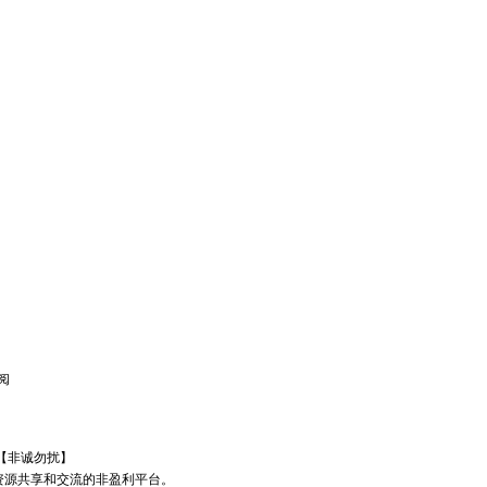
阅
912【非诚勿扰】
资源共享和交流的非盈利平台。